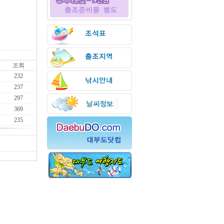
조회
232
237
297
369
235