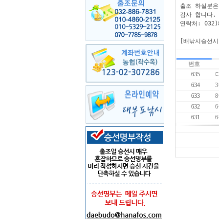
출조 하실분은
감사 합니다.

연락처: 032)8
[배낚시승선시
번호
635
634
633
632
631