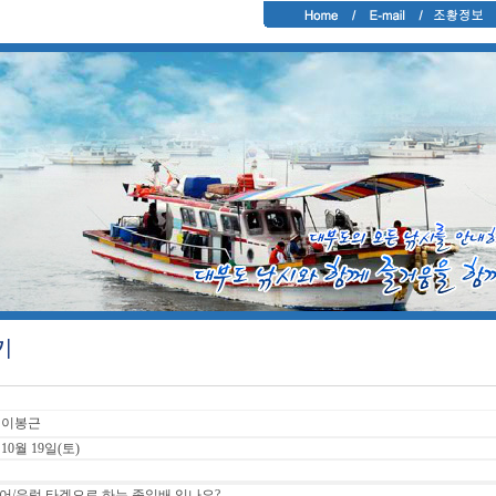
이봉근
10월 19일(토)
 광어/우럭 타겟으로 하는 종일배 있나요?