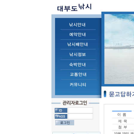
이 름
제 목
첨 부
10월 19일