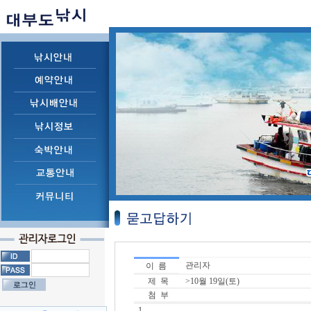
관리자
이 름
제 목
>10월 19일(토)
첨 부
1