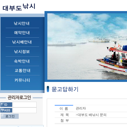
관리자
이 름
제 목
>대부도 배낚시 문의
첨 부