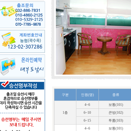
구분
인원(명)
종류
4~6
보통(101)
1층
6~10
큰방(102)
6~15
투룸(103)
4~6
보통(101)