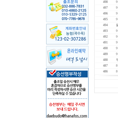
498
497
9
496
495
494
493
492
491
490
489
488
487
486