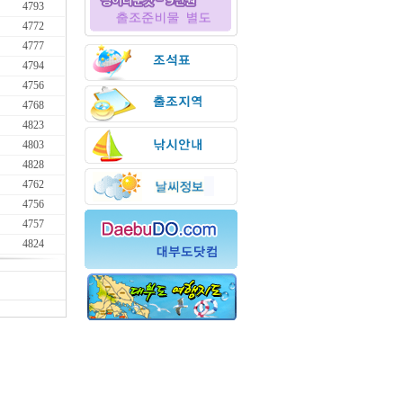
4793
4772
4777
4794
4756
4768
4823
4803
4828
4762
4756
4757
4824