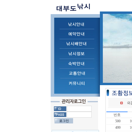
번호
500
499