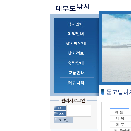
이 름
제 목
첨 부
이번 추석에 