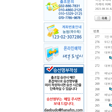
가격이 어찌
2021.08.16 A
번호
277
1인 
276
9/12
275
대부
274
대부도
273
272
대부도
271
배낚
270
배낚시
269
대부
268
267
배낚시
266
10월 
265
264
배낚