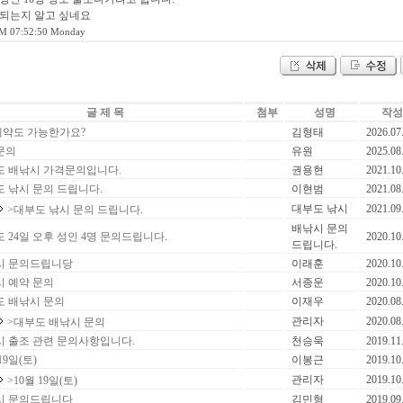
 되는지 알고 싶네요
M 07:52:50 Monday
글 제 목
첨부
성명
작성
예약도 가능한가요?
김형태
2026.07
 문의
유원
2025.08
도 배낚시 가격문의입니다.
권용현
2021.10
 낚시 문의 드립니다.
이현범
2021.08
대부도 낚시
2021.09
>대부도 낚시 문의 드립니다.
배낚시 문의
 24일 오후 성인 4명 문의드립니다.
2020.10
드립니다.
시 문의드립니당
이래훈
2020.10
 예약 문의
서종운
2020.10
도 배낚시 문의
이재우
2020.08
관리자
2020.08
>대부도 배낚시 문의
 출조 관련 문의사항입니다.
천승욱
2019.11
19일(토)
이봉근
2019.10
관리자
2019.10
>10월 19일(토)
시 문의드립니다
김민형
2019.09