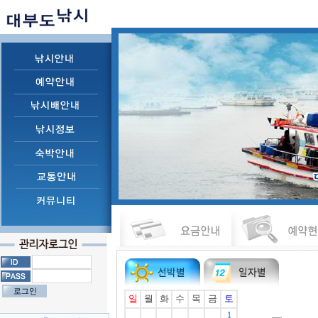
일
월
화
수
목
금
토
1