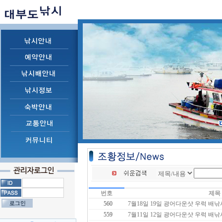
번호
제목
560
7월18일 19일 광어다운샷 우럭 배낚
559
7월11일 12일 광어다운샷 우럭 배낚